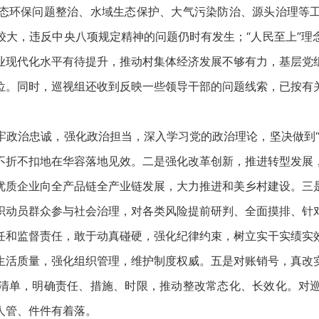
态环保问题整治、水域生态保护、大气污染防治、源头治理等
较大，违反中央八项规定精神的问题仍时有发生；“人民至上”理
业现代化水平有待提升，推动村集体经济发展不够有力，基层党
位。同时，巡视组还收到反映一些领导干部的问题线索，已按有
治忠诚，强化政治担当，深入学习党的政治理论，坚决做到“
不折不扣地在华容落地见效。二是强化改革创新，推进转型发展
优质企业向全产品链全产业链发展，大力推进和美乡村建设。三
织动员群众参与社会治理，对各类风险提前研判、全面摸排、针
任和监督责任，敢于动真碰硬，强化纪律约束，树立实干实绩实
生活质量，强化组织管理，维护制度权威。五是对账销号，真改
清单，明确责任、措施、时限，推动整改常态化、长效化。对
人管、件件有着落。