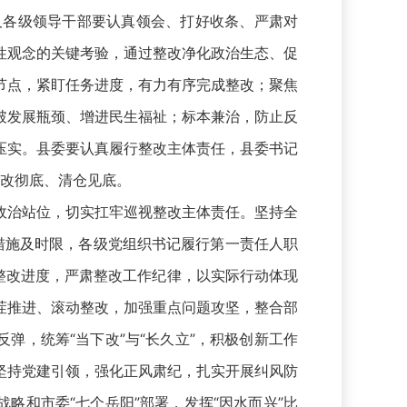
各级领导干部要认真领会、打好收条、严肃对
性观念的关键考验，通过整改净化政治生态、促
节点，紧盯任务进度，有力有序完成整改；聚焦
破发展瓶颈、增进民生福祉；标本兼治，防止反
压实。县委要认真履行整改主体责任，县委书记
整改彻底、清仓见底。
治站位，切实扛牢巡视整改主体责任。坚持全
改措施及时限，各级党组织书记履行第一责任人职
整改进度，严肃整改工作纪律，以实际行动体现
茬推进、滚动整改，加强重点问题攻坚，整合部
弹，统筹“当下改”与“长久立”，积极创新工作
坚持党建引领，强化正风肃纪，扎实开展纠风防
略和市委“七个岳阳”部署，发挥“因水而兴”比