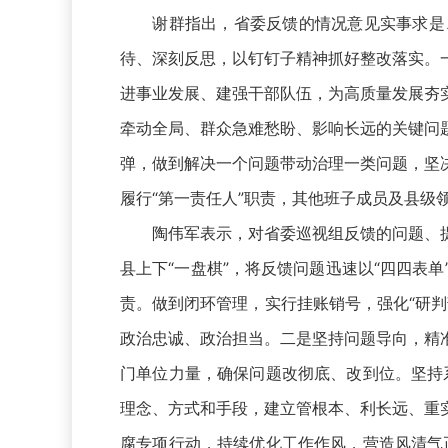
谢群指出，省委反馈的情况意见实事求是、
待、深刻反思，以钉钉子精神抓好整改落实。
进事业发展、建强干部队伍，为高质量发展夯
牵动全局、群众急难愁盼、影响长远的关键问
弹，做到解决一个问题带动治理一类问题，坚
履行“第一责任人”职责，其他班子成员及县级
陶伟军表示，对省委巡视组反馈的问题、提
县上下“一盘棋”，将反馈问题迅速以“四四表
责。做到闭环管理，实行挂账销号，强化“研
政治忠诚、政治担当。二是坚持问题导向，精
门单位力量，确保问题改彻底、改到位。坚持系
理念、方式和手段，建立管根本、利长远、重
腐专项行动，持续优化工作作风，营造风清气正