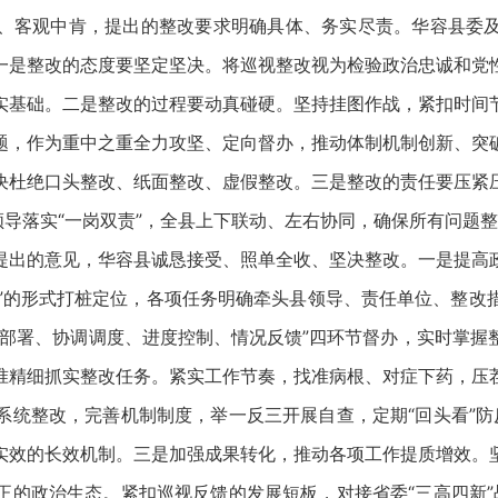
客观中肯，提出的整改要求明确具体、务实尽责。华容县委及
一是整改的态度要坚定坚决。将巡视整改视为检验政治忠诚和党
实基础。二是整改的过程要动真碰硬。坚持挂图作战，紧扣时间
题，作为重中之重全力攻坚、定向督办，推动体制机制创新、突
决杜绝口头整改、纸面整改、虚假整改。三是整改的责任要压紧
领导落实“一岗双责”，全县上下联动、左右协同，确保所有问题
出的意见，华容县诚恳接受、照单全收、坚决整改。一是提高政
单”的形式打桩定位，各项任务明确牵头县领导、责任单位、整
判部署、协调调度、进度控制、情况反馈”四环节督办，实时掌握
准精细抓实整改任务。紧实工作节奏，找准病根、对症下药，压
统整改，完善机制制度，举一反三开展自查，定期“回头看”防反
实效的长效机制。三是加强成果转化，推动各项工作提质增效。
的政治生态。紧扣巡视反馈的发展短板，对接省委“三高四新”战