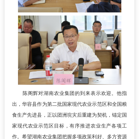
陈阁辉对湖南农业集团的到来表示欢迎。他指
出，华容县作为第二批国家现代农业示范区和全国粮
食生产先进县，正以团洲垸灾后重建为契机，锚定国
家现代农业示范区目标，有序推进农业生产各项工
作。希望湖南农业集团把握多项政策利好、多方资源