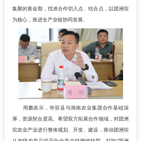
集聚的黄金期，找准合作切入点、结合点，以团洲垸
为核心，推进全产业链协同发展。
周鹏表示，华容县与湖南农业集团合作基础深
厚，资源契合度高。希望双方拓展合作领域，对团洲
垸农业产业进行整体规划、开发、建设，推动团洲垸
从初级农产品供应向全产业链增值转型，打响‌“团洲