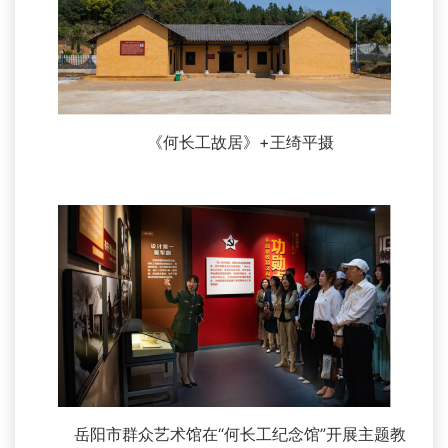
《何长工故居》+王绮平摄
岳阳市群众艺术馆在“何长工纪念馆”开展主题教