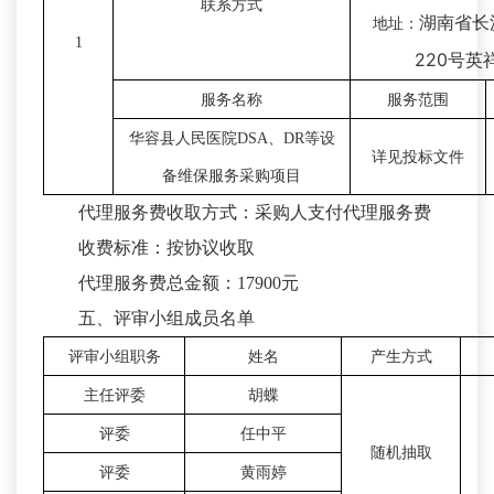
联系方式
湖南省长
地址：
1
220
号英
服务名称
服务范围
华容县人民医院
DSA
、
DR
等设
详见投标文件
备维保服务采购项目
代理服务费收取方式：采购人支付代理服务费
收费标准：按协议收取
代理服务费总金额：17900元
五、评审小组成员名单
评审小组职务
姓名
产生方式
主任评委
胡蝶
评委
任中平
随机抽取
评委
黄雨婷