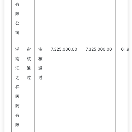
有
限
公
司
湖
审
审
7,325,000.00
7,325,000.00
61.9
南
核
核
汇
通
通
之
过
过
祥
医
药
有
限