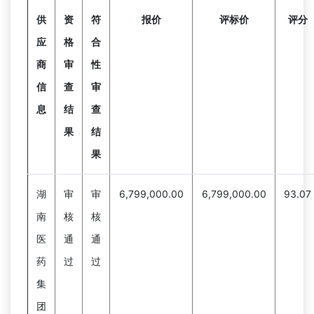
供
资
符
报价
评标价
评分
应
格
合
商
审
性
信
查
审
息
结
查
果
结
果
湖
审
审
6,799,000.00
6,799,000.00
93.07
南
核
核
医
通
通
药
过
过
集
团