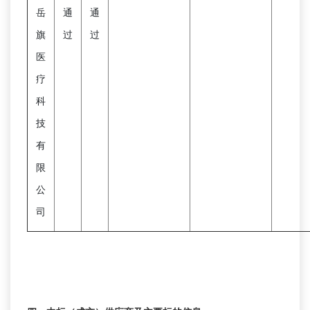
岳
通
通
旗
过
过
医
疗
科
技
有
限
公
司