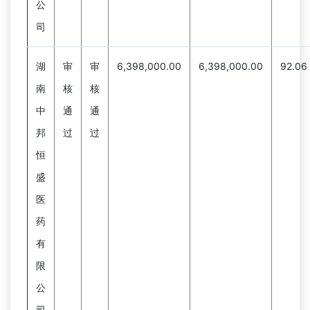
公
司
湖
审
审
6,398,000.00
6,398,000.00
92.06
南
核
核
中
通
通
邦
过
过
恒
盛
医
药
有
限
公
司