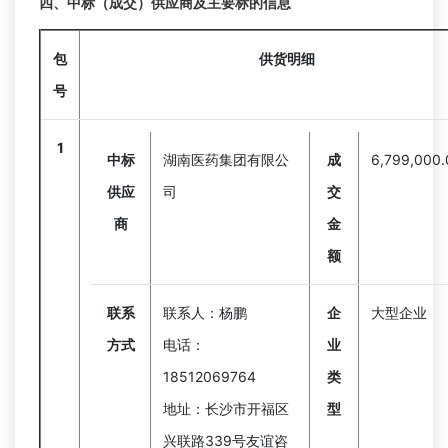
四、中标（成交）供应商及主要标的信息
包
供货明细
号
1
中标
湖南医药集团有限公
成
6,799,000
供应
司
交
商
金
额
联系
联系人：杨鹏
企
大型企业
方式
电话：
业
18512069764
类
地址：长沙市开福区
型
兴联路339号友谊咨