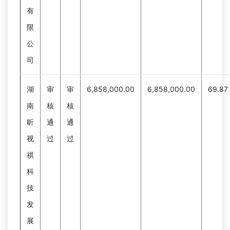
有
限
公
司
湖
审
审
6,858,000.00
6,858,000.00
69.87
南
核
核
昕
通
通
视
过
过
祺
科
技
发
展