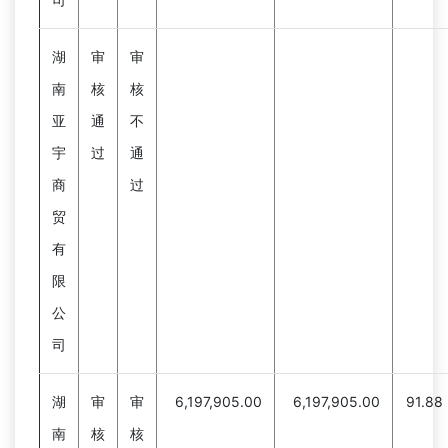
湖
审
审
南
核
核
亚
通
不
宇
过
通
商
过
贸
有
限
公
司
湖
审
审
6,197,905.00
6,197,905.00
91.88
南
核
核