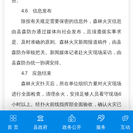
告。
4.6 信息发布
除按有关规定需要保密的信息外，森林火灾信息
由县森防办通过媒体向社会发布，且须遵循实事求
是、及时准确的原则。森林火灾新闻报道稿件，由县
森防办审核把关。新闻媒体记者赴火灾现场采访，由
县森防办统一协调安排。
4.7 应急结束
森林火灾扑灭后，所在单位组织力量对火灾现场
进行全面检查，清理余火，安排足够人员看守现场6
小时以上。经扑火前线指挥部全面验收，确认火灾已
彻底扑灭后，撤出看守人员，由县森防指宣布应急行
动结束，恢复正常森林防火工作秩序。
首 页
县政府
政务公开
服务
互动