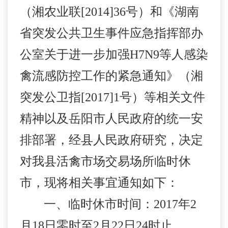
（湘农业联
[2014]36
号）和《湖南
省突发公共卫生事件应急指挥部办
公室关于进一步加强
H7N9
等人感染
禽流感防控工作的紧急通知》（湘
突发公卫指
[2017]1
号）
等相关文件
精神以及岳阳市人民政府
的
统一安
排部署，经县人民政府研究，决定
对我县活禽市场交易场所
临时
休
市，现将相关事宜通知如下：
一、临时休市时间：
2017
年
2
月
18
日零时至
2
月
22
日
24
时止。