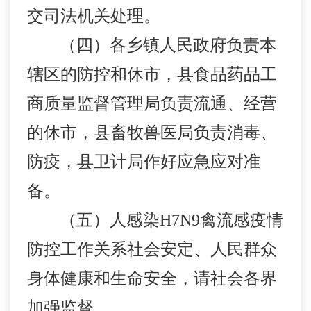
交司法机关处理。
（四）各乡镇人民政府负责
本
辖区的防控和休市，
县
食品药品工
商质量监督管理
局
负责流通、经营
的休市，
县
畜牧
兽医局
负责消毒、
防疫，
县
卫
计局
作好
应急
应对准
备。
（五）人感染
H7N9
禽流感疫情
防控工作关系社会安定、人民群众
身体健康和生命安全，请社会各界
加强监督。