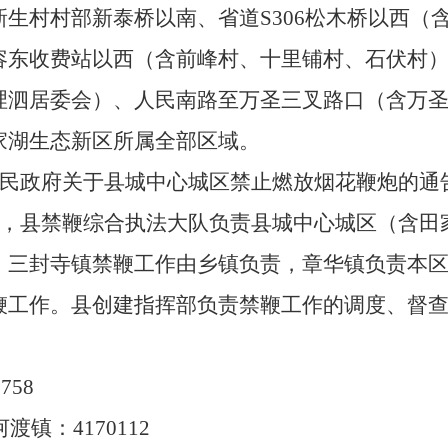
生村村部新泰桥以南、省道S306松木桥以西（
东收费站以西（含前峰村、十里铺村、石伏村）、
浬
泗居委会）、人民南路至万圣三叉路口（含万
家湖生态新区所属全部区域。
民政府关于县城中心城区禁止燃放烟花鞭炮的通告
则，县禁鞭综合执法大队负责县城中心城区（含田
、三封寺镇禁鞭工作由乡镇负责，章华镇负责本
鞭工作。县创建指挥部负责禁鞭工作的调度、督
2758
渡镇：4170112