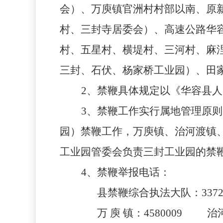
会）、万庾镇官洲村村部以南、原新
村、三封寺居委会）、高速公路华容
村、五星村、横堤村、三河村、麻
三封、石伏、杨家桥工业园）、田
2、禁鞭具体规定以《华容县人
3、禁鞭工作实行属地管理原
园）禁鞭工作，万庾镇、治河渡镇
工业园管委会负责三封工业园的禁
4、禁鞭举报电话：
县禁鞭综合执法大队：
337
万
庾
镇：
4580009 治河