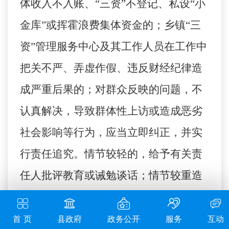
体收入不入账、“三资”不登记、私设“小
金库”或挥霍浪费集体资金的；乡镇“三
资”管理服务中心及其工作人员在工作中
把关不严、弄虚作假、违反财经纪律造
成严重后果的；对群众反映的问题，不
认真解决，导致群体性上访或造成恶劣
社会影响等行为，应当立即纠正，并实
行责任追究。情节较轻的，给予有关责
任人批评教育或诫勉谈话；情节较重造
成不良影响的，给予党纪政纪处分；构
成犯罪的，依法追究其刑事责任。
首 页
县政府
政务公开
服务
互动